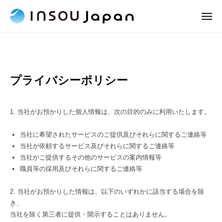
I
ュ
コ
N
ー
メ
ン
S
ニ
I
飲
テ
O
ュ
プ
N
食
ー
ン
U
ラ
の
S
J
ツ
総
a
O
へ
イ
プライバシーポリシー
合
p
U
ス
バ
サ
a
キ
J
ー
n
シ
1. 当社がお預かりした個人情報は、次の目的のみに利用いたします。
ッ
a
ビ
プ
ー
p
ス
当社に希望されたサービスのご提供及びそれらに関するご連絡等
a
企
ポ
当社が依頼するサービス及びそれらに関するご連絡等
n
業
当社がご提供するその他のサービスの案内情報等
リ
職員等の採用及びそれらに関するご連絡等
シ
2. 当社がお預かりした情報は、以下のいずれかに該当する場合を除
ー
き、
当社を除く第三者に提供・開示することはありません。
2023