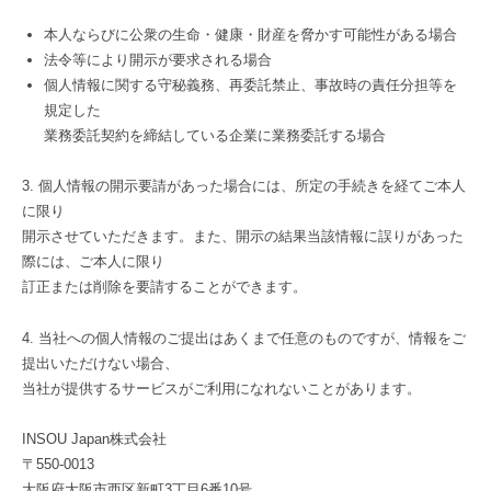
年
本人ならびに公衆の生命・健康・財産を脅かす可能性がある場合
2
法令等により開示が要求される場合
月
個人情報に関する守秘義務、再委託禁止、事故時の責任分担等を
15
規定した
日
業務委託契約を締結している企業に業務委託する場合
by
admin
3. 個人情報の開示要請があった場合には、所定の手続きを経てご本人
に限り
開示させていただきます。また、開示の結果当該情報に誤りがあった
際には、ご本人に限り
訂正または削除を要請することができます。
4. 当社への個人情報のご提出はあくまで任意のものですが、情報をご
提出いただけない場合、
当社が提供するサービスがご利用になれないことがあります。
INSOU Japan株式会社
〒550-0013
大阪府大阪市西区新町3丁目6番10号