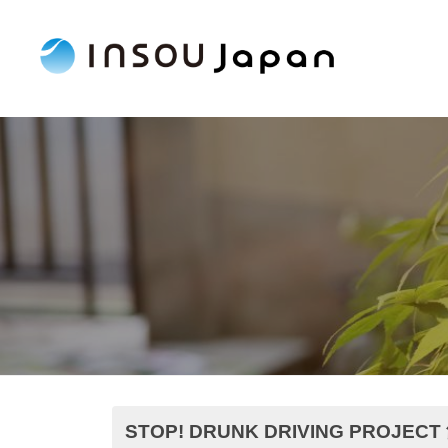
コ
N
ン
S
O
テ
I
飲
U
ン
食
N
J
ツ
の
S
a
へ
総
p
O
ス
合
a
U
キ
サ
n
J
ッ
ー
プ
a
ビ
p
ス
a
企
業
n
社
STOP!
DRUNK DRIVING PROJ
会