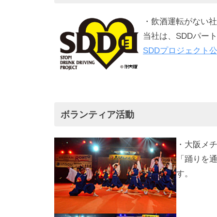
活
・飲酒運転がない社
当社は、SDDパー
動
SDDプロジェクト
2025
年
1
月
ボランティア活動
30
日
・大阪メ
by
「踊りを
admin
す。